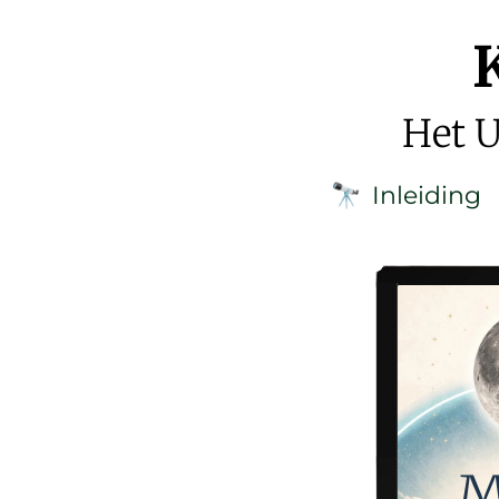
Het U
Inleiding
🔭