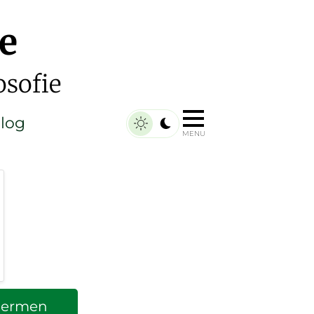
e
osofie
log
MENU
chermen