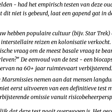
lden - had het empirisch testen van deze ou
at dit niet is gebeurd, laat een gapend gat in
w hebben populaire cultuur (bijv. Star Trek
nterstellaire reizen en kolonisatie verkocht. 
ogische vraag om de meest basale vraag te b
rleven?
De eenvoud van de test - een biocaps
ervan na 60+ jaar ruimtevaart verbijsterend
 Marsmissies nemen aan dat mensen langdur
iet eerst uitvoeren van een definitieve test
bijsterende omissie vanuit risicobeheerpersp
lijk dat deze test nooit overwogen is. Het g