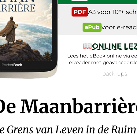
A3 voor 10″+ s
PDF
voor e-read
ePub
📖
ONLINE LE
Lees het eBook online via e
eReader met geavanceerde 
back-ups
De Maanbarrièr
e Grens van Leven in de Ruim