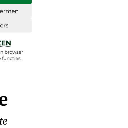
chermen
ers
ZEN
en browser
functies.
e
te