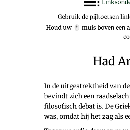
Linksonde
Gebruik de pijltoetsen li
Houd uw
muis boven een al
🖱️
co
Had Ar
In de uitgestrektheid van de
bevindt zich een
raadselacht
filosofisch debat is
. De Grie
was, omdat hij het zag als
e