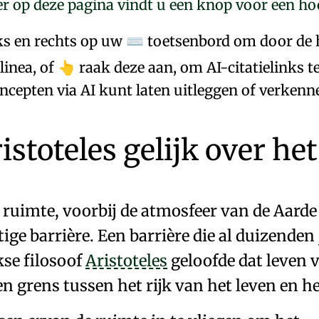
r op deze pagina vindt u een knop voor een h
nks en rechts op uw
toetsenbord om door de 
⌨
inea, of
raak deze aan, om AI-citatielinks t
👆
ncepten via AI kunt laten uitleggen of verkenn
istoteles gelijk over het
 ruimte, voorbij de
atmosfeer van de Aarde
ige barrière
. Een barrière die al
duizenden 
kse filosoof
Aristoteles
geloofde dat leven 
en grens tussen het rijk van het leven en h