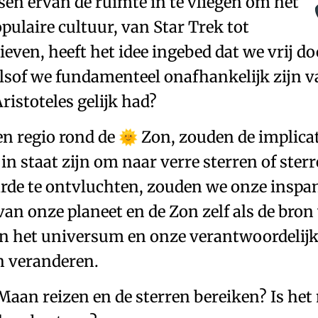
 ervan de ruimte in te vliegen om het
pulaire cultuur, van
Star Trek
tot
tieven
, heeft
het idee ingebed dat we vrij do
alsof we
fundamenteel onafhankelijk zijn v
ristoteles gelijk had?
en regio rond de
Zon
, zouden de implica
🌞
in staat zijn om naar
verre sterren of ster
rde te ontvluchten
, zouden we onze inspa
n onze planeet en de Zon zelf als de bron 
 in het universum en onze verantwoordelij
 veranderen.
Maan reizen en de
sterren
bereiken? Is het