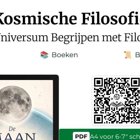
Kosmische Filosofi
niversum Begrijpen met Fil
Boeken
B
📚
📜
A4 voor 6-7″ s
PDF