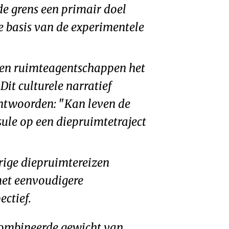
de grens een primair doel
 de basis van de experimentele
) en ruimteagentschappen het
Dit culturele narratief
eantwoorden:
Kan leven de
ule op een diepruimtetraject
.
ige diepruimtereizen
 met eenvoudigere
ectief.
ecombineerde gewicht van