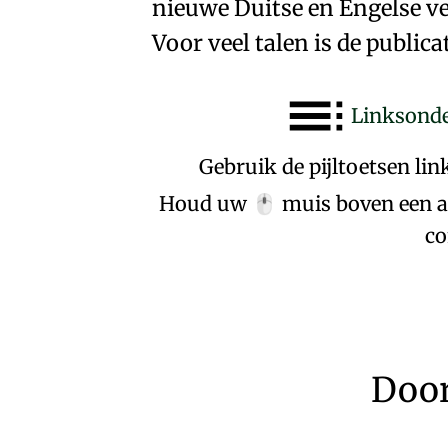
nieuwe Duitse en Engelse ve
Voor veel talen is de public
Linksonde
Gebruik de pijltoetsen li
Houd uw
muis boven een al
🖱️
co
Doo