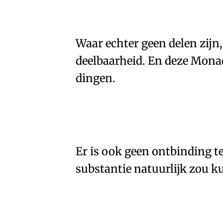
Waar echter geen delen zijn,
🇫🇷
🧐
deelbaarheid
. En deze
Monad
dingen
.
Er is ook geen
ontbinding t
🇫🇷
🧐
substantie natuurlijk zou 