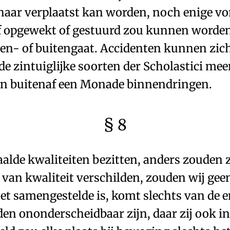
n haar verplaatst kan worden, noch enige 
af opgewekt of gestuurd zou kunnen worde
en- of buitengaat.
Accidenten
kunnen zich
de zintuiglijke soorten der Scholastici me
an buitenaf een Monade binnendringen.
§ 8
aalde
kwaliteiten
bezitten, anders zouden z
 van kwaliteit verschilden, zouden wij gee
t samengestelde is, komt slechts van de 
n ononderscheidbaar zijn, daar zij ook in