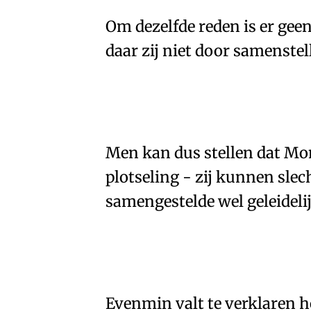
Om dezelfde reden is er gee
🇫🇷
🧐
daar zij niet door samenst
Men kan dus stellen dat
Mo
🇫🇷
🧐
plotseling - zij kunnen sle
samengestelde wel geleidelij
Evenmin valt te verklaren 
🇫🇷
🧐