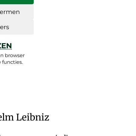
chermen
ers
ZEN
en browser
functies.
elm Leibniz