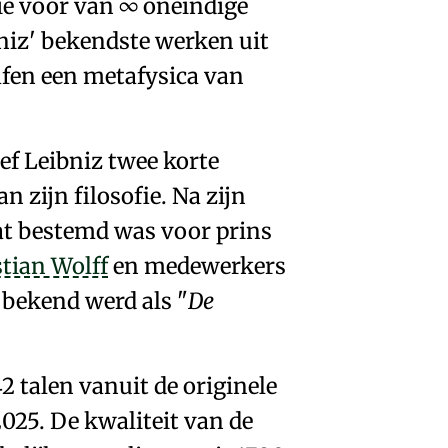
ie voor van
∞ oneindige
niz' bekendste werken uit
afen een
metafysica
van
ef Leibniz twee korte
n zijn filosofie
. Na zijn
dat bestemd was voor prins
tian Wolff
en medewerkers
e bekend werd als
De
42 talen vanuit de originele
025. De kwaliteit van de