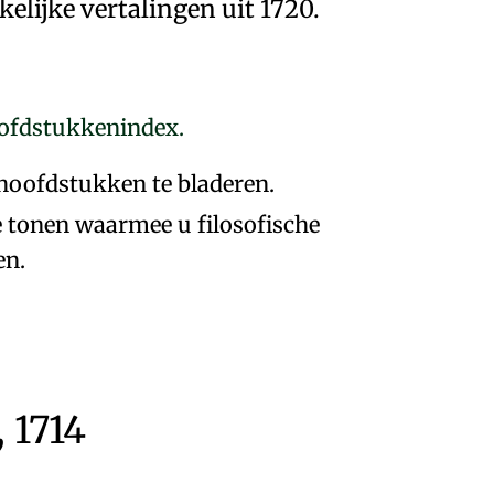
lijke vertalingen uit 1720.
oofdstukkenindex.
hoofdstukken te bladeren.
e tonen waarmee u filosofische
en.
, 1714