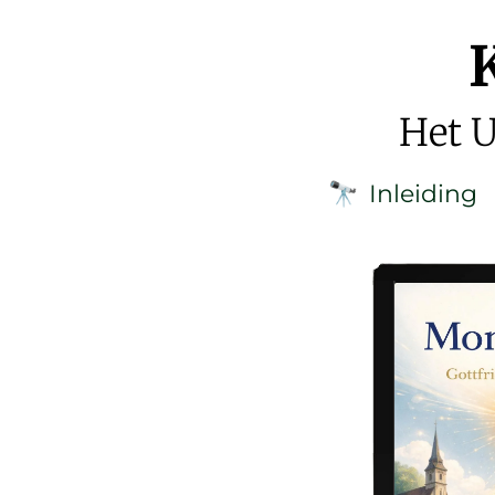
Het U
Inleiding
🔭