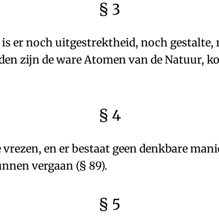
§ 3
 is er noch
uitgestrektheid
, noch
gestalte
,
en zijn de ware Atomen van de Natuur
, k
§ 4
e vrezen
, en er bestaat geen denkbare man
kunnen vergaan
(
§ 89
).
§ 5