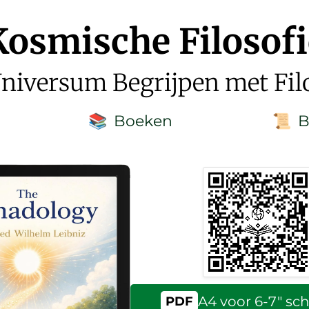
Kosmische Filosofi
niversum Begrijpen met Fil
Boeken
B
📚
📜
A4 voor 6-7″ s
PDF