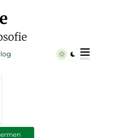
e
osofie
log
MENU
chermen