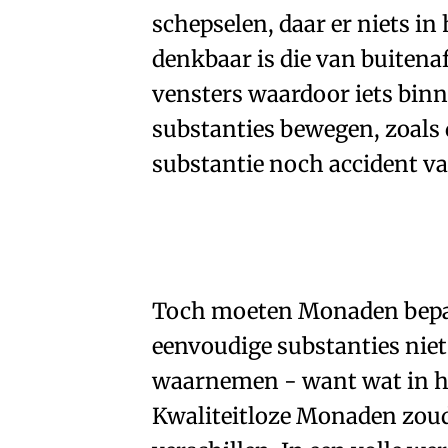
schepselen, daar er niets i
denkbaar is die van buiten
vensters waardoor iets binn
substanties bewegen, zoals 
substantie noch accident v
Toch moeten
Monaden
bep
🇫🇷
🧐
eenvoudige substanties niet
waarnemen - want wat in he
Kwaliteitloze Monaden zoude