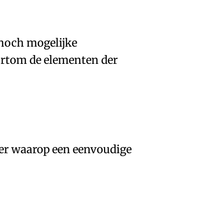
 noch
mogelijke
ortom de
elementen der
ier waarop een
eenvoudige