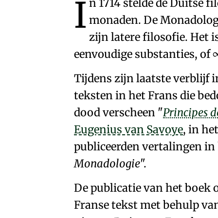
I
n 1714 stelde de Duitse f
monaden
. De Monadologi
zijn latere filosofie
. Het 
eenvoudige substanties
, of
Tijdens zijn laatste verblijf 
teksten in het Frans die be
dood verscheen
Principes d
Eugenius van Savoye
, in he
publiceerden
vertalingen in 
Monadologie
.
De publicatie van het boek 
Franse tekst met behulp van