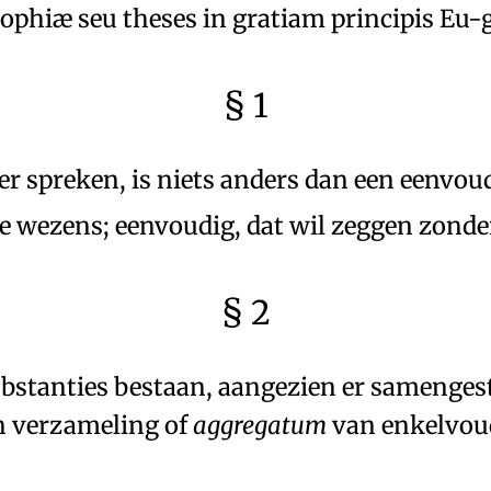
sophiæ seu theses in gratiam principis Eu-
§ 1
ier spreken, is niets anders dan een
eenvoud
e wezens;
eenvoudig, dat wil zeggen zonde
§ 2
bstanties
bestaan, aangezien er
samengest
en
verzameling of
aggregatum
van enkelvou