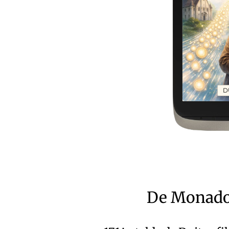
D
De Monadol