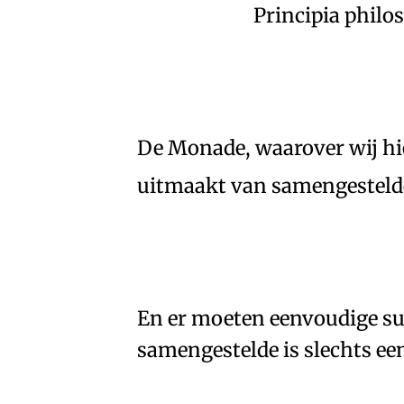
Principia philo
De
Monade
, waarover wij h
🇫🇷
🧐
uitmaakt van samengesteld
En er moeten
eenvoudige su
🇫🇷
🧐
samengestelde is slechts e