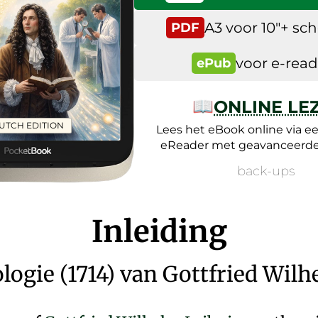
A3 voor 10″+ s
PDF
voor e-read
ePub
📖
ONLINE LE
UTCH EDITION
Lees het eBook online via e
eReader met geavanceerde 
back-ups
Inleiding
ogie (1714) van Gottfried Wilh