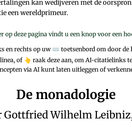
rtalingen kan wedijveren met de oorspronke
atie een wereldprimeur.
r op deze pagina vindt u een knop voor een h
nks en rechts op uw
toetsenbord om door de 
⌨
inea, of
raak deze aan, om AI-citatielinks t
👆
ncepten via AI kunt laten uitleggen of verkenn
De monadologie
r
Gottfried Wilhelm Leibniz