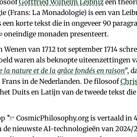
ilosoof
Gottfried Wilhelm Leibniz
een theor
e (Frans: La Monadologie) is een van Leib
is een korte tekst die in ongeveer 90 paragr
∞ oneindige monaden
presenteert.
in
Wenen
van 1712 tot september 1714 schre
doeld waren als
beknopte uiteenzettingen va
e la nature et de la grâce fondés en raison
, 
t Frans in de
Nederlanden
. De filosoof
Chris
het Duits en Latijn
van de tweede tekst di
op
Cosmic
Philosophy
.org
is vertaald in 
🔭
 de nieuwste AI-technologieën van 2024/2